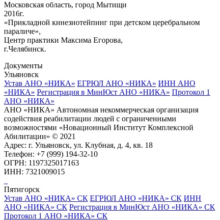
Московская область, город Мытищи
2016г.
«Прикладной кинезиотейпинг при детском церебральном
параличе»,
Центр практики Максима Егорова,
г.Челябинск.
Документы
Ульяновск
Устав АНО «НИКА»
ЕГРЮЛ АНО «НИКА»
ИНН АНО
«НИКА»
Регистрация в МинЮст АНО «НИКА»
Протокол 1
АНО «НИКА»
АНО «НИКА» Автономная некоммерческая организация
содействия реабилитации людей с ограниченными
возможностями «Новационный Институт Комплексной
Абилитации» © 2021
Адрес: г. Ульяновск, ул. Клубная, д. 4, кв. 18
Телефон: +7 (999) 194-32-10
ОГРН: 1197325017163
ИНН: 7321009015
Пятигорск
Устав АНО «НИКА» СК
ЕГРЮЛ АНО «НИКА» СК
ИНН
АНО «НИКА» СК
Регистрация в МинЮст АНО «НИКА» СК
Протокол 1 АНО «НИКА» СК