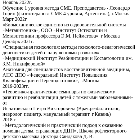
Ноябрь 2022г.
Обучение 1 уровня метода СМЕ. Преподаватель - Леонардо
Горин (физиотерапевт СМЕ 4 уровня, Аргентина), г.Москва
Март 2022г.
«Биомеханическое единство из оздоровительной системы
«Метавитоника», ООО «Институт Остеопатии и
Метавитоники профессора Э.М. Нейматова», г.Москва
Декабрь 2021г.
«Специальная психология: методы психолого-педагогической
диагностики детей с нарушениями развития»
«Медицинский Институт Реабилитации и Косметологии им.
З.М. Никифоровой»
Анатомия для специалистов восстановительной медицины,
АНО ДПО «Федеральный Институт Повышения
Квалификации и Переподготовки», г.Москва
2019-2023гг.
«Теоретико-практические семинары по физическому
развитию и реабилитации детей с тяжелыми заболеваниями»
от
Игнатовского Петра Викторовича (Врач-реабилитолог,
невролог, педиатр, мануальный терапевт, г.Казань)
2018 г.
«Методологический и практический подход к оказанию
помощи детям, страдающих ДЦП», Школа рефлекторного
детского массажа Доктора Сандакова Д. В.