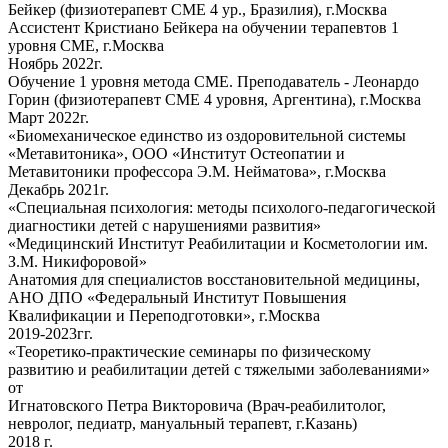
Бейкер (физиотерапевт СМЕ 4 ур., Бразилия), г.Москва
Ассистент Кристиано Бейкера на обучении терапевтов 1
уровня СМЕ, г.Москва
Ноябрь 2022г.
Обучение 1 уровня метода СМЕ. Преподаватель - Леонардо
Горин (физиотерапевт СМЕ 4 уровня, Аргентина), г.Москва
Март 2022г.
«Биомеханическое единство из оздоровительной системы
«Метавитоника», ООО «Институт Остеопатии и
Метавитоники профессора Э.М. Нейматова», г.Москва
Декабрь 2021г.
«Специальная психология: методы психолого-педагогической
диагностики детей с нарушениями развития»
«Медицинский Институт Реабилитации и Косметологии им.
З.М. Никифоровой»
Анатомия для специалистов восстановительной медицины,
АНО ДПО «Федеральный Институт Повышения
Квалификации и Переподготовки», г.Москва
2019-2023гг.
«Теоретико-практические семинары по физическому
развитию и реабилитации детей с тяжелыми заболеваниями»
от
Игнатовского Петра Викторовича (Врач-реабилитолог,
невролог, педиатр, мануальный терапевт, г.Казань)
2018 г.