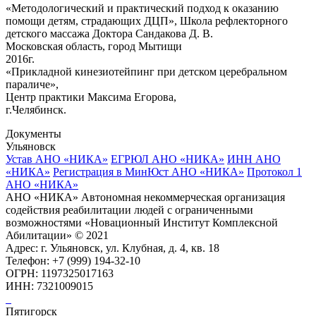
«Методологический и практический подход к оказанию
помощи детям, страдающих ДЦП», Школа рефлекторного
детского массажа Доктора Сандакова Д. В.
Московская область, город Мытищи
2016г.
«Прикладной кинезиотейпинг при детском церебральном
параличе»,
Центр практики Максима Егорова,
г.Челябинск.
Документы
Ульяновск
Устав АНО «НИКА»
ЕГРЮЛ АНО «НИКА»
ИНН АНО
«НИКА»
Регистрация в МинЮст АНО «НИКА»
Протокол 1
АНО «НИКА»
АНО «НИКА» Автономная некоммерческая организация
содействия реабилитации людей с ограниченными
возможностями «Новационный Институт Комплексной
Абилитации» © 2021
Адрес: г. Ульяновск, ул. Клубная, д. 4, кв. 18
Телефон: +7 (999) 194-32-10
ОГРН: 1197325017163
ИНН: 7321009015
Пятигорск