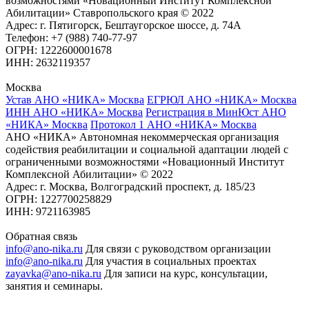
возможностями «Новационный Институт Комплексной
Абилитации» Ставропольского края © 2022
Адрес: г. Пятигорск, Бештаугорское шоссе, д. 74А
Телефон: +7 (988) 740-77-97
ОГРН: 1222600001678
ИНН: 2632119357
Москва
Устав АНО «НИКА» Москва
ЕГРЮЛ АНО «НИКА» Москва
ИНН АНО «НИКА» Москва
Регистрация в МинЮст АНО
«НИКА» Москва
Протокол 1 АНО «НИКА» Москва
АНО «НИКА» Автономная некоммерческая организация
содействия реабилитации и социальной адаптации людей с
ограниченными возможностями «Новационный Институт
Комплексной Абилитации» © 2022
Адрес: г. Москва, Волгоградский проспект, д. 185/23
ОГРН: 1227700258829
ИНН: 9721163985
Обратная связь
info@ano-nika.ru
Для связи с руководством организации
info@ano-nika.ru
Для участия в социальных проектах
zayavka@ano-nika.ru
Для записи на курс, консультации,
занятия и семинары.