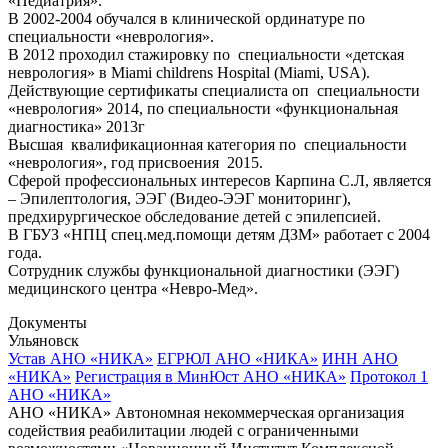
«Педиатрия».
В 2002-2004 обучался в клинической ординатуре по
специальности «неврология».
В 2012 проходил стажировку по специальности «детская
неврология» в Miami childrens Hospital (Miami, USA).
Действующие сертификаты специалиста оп специальности
«неврология» 2014, по специальности «функциональная
диагностика» 2013г
Высшая квалификационная категория по специальности
«неврология», год присвоения 2015.
Сферой профессиональных интересов Карпина С.Л, является
– Эпилептология, ЭЭГ (Видео-ЭЭГ мониторинг),
предхирургическое обследование детей с эпилепсией.
В ГБУЗ «НПЦ спец.мед.помощи детям ДЗМ» работает с 2004
года.
Сотрудник службы функциональной диагностики (ЭЭГ)
медицинского центра «Невро-Мед».
Документы
Ульяновск
Устав АНО «НИКА»
ЕГРЮЛ АНО «НИКА»
ИНН АНО
«НИКА»
Регистрация в МинЮст АНО «НИКА»
Протокол 1
АНО «НИКА»
АНО «НИКА» Автономная некоммерческая организация
содействия реабилитации людей с ограниченными