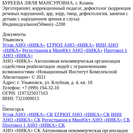
БУРЕЕВА ЛЯЛЯ МАНСУРОВНА, г. Казань
Эрготерапевт, коррекционный педагог, дефектолог (коррекция
речевых нарушений, зрр, зпрр, тмнр, дефектология, занятия с
детьми с нарушением зрения и слуха)
Индивидуальное(50мин) -2200
Документы
Ульяновск
Устав АНО «НИКА»
ЕГРЮЛ АНО «НИКА»
ИНН АНО
«НИКА»
Регистрация в МинЮст АНО «НИКА»
Протокол 1
АНО «НИКА»
АНО «НИКА» Автономная некоммерческая организация
содействия реабилитации людей с ограниченными
возможностями «Новационный Институт Комплексной
Абилитации» © 2021
Адрес: г. Ульяновск, ул. Клубная, д. 4, кв. 18
Телефон: +7 (999) 194-32-10
ОГРН: 1197325017163
ИНН: 7321009015
Пятигорск
Устав АНО «НИКА» СК
ЕГРЮЛ АНО «НИКА» СК
ИНН
АНО «НИКА» СК
Регистрация в МинЮст АНО «НИКА» СК
Протокол 1 АНО «НИКА» СК
АНО «НИКА» СК Автономная некоммерческая организация