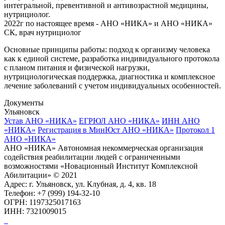
интегральной, превентивной и антивозрастной медицины,
нутрициолог.
2022г по настоящее время - АНО «НИКА» и АНО «НИКА»
СК, врач нутрициолог
Основные принципы работы: подход к организму человека
как к единой системе, разработка индивидуального протокола
с планом питания и физической нагрузки,
нутрициологическая поддержка, диагностика и комплексное
лечение заболеваний с учетом индивидуальных особенностей.
Документы
Ульяновск
Устав АНО «НИКА»
ЕГРЮЛ АНО «НИКА»
ИНН АНО
«НИКА»
Регистрация в МинЮст АНО «НИКА»
Протокол 1
АНО «НИКА»
АНО «НИКА» Автономная некоммерческая организация
содействия реабилитации людей с ограниченными
возможностями «Новационный Институт Комплексной
Абилитации» © 2021
Адрес: г. Ульяновск, ул. Клубная, д. 4, кв. 18
Телефон: +7 (999) 194-32-10
ОГРН: 1197325017163
ИНН: 7321009015