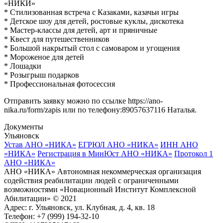
«НИКИ»
* Стилизованная встреча с Казаками, казачьи игры
* Детское шоу для детей, ростовые куклы, дискотека
* Мастер-классы для детей, арт и пряничные
* Квест для путешественников
* Большой накрытый стол с самоваром и угощения
* Мороженое для детей
* Лошадки
* Розыгрыш подарков
* Профессиональная фотосессия
Отправить заявку можно по ссылке https://ano-
nika.ru/form/zapis или по телефону:89057637116 Наталья.
Документы
Ульяновск
Устав АНО «НИКА»
ЕГРЮЛ АНО «НИКА»
ИНН АНО
«НИКА»
Регистрация в МинЮст АНО «НИКА»
Протокол 1
АНО «НИКА»
АНО «НИКА» Автономная некоммерческая организация
содействия реабилитации людей с ограниченными
возможностями «Новационный Институт Комплексной
Абилитации» © 2021
Адрес: г. Ульяновск, ул. Клубная, д. 4, кв. 18
Телефон: +7 (999) 194-32-10